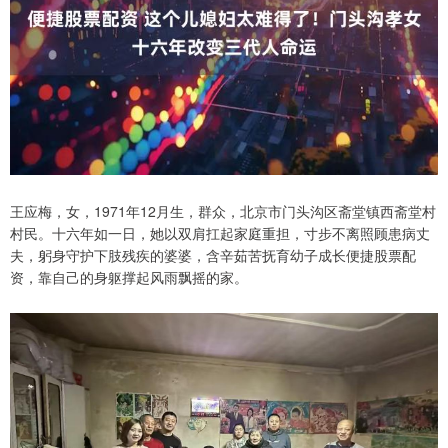
王应梅，女，1971年12月生，群众，北京市门头沟区斋堂镇西斋堂村
村民。十六年如一日，她以双肩扛起家庭重担，寸步不离照顾患病丈
夫，躬身守护下肢残疾的婆婆，含辛茹苦抚育幼子成长便捷股票配
资，靠自己的身躯撑起风雨飘摇的家。