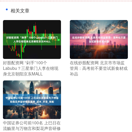
相关文章
好股配资网 “剁手”100个
在线炒股配资网 北京市市场监
Labubu？三星掌门人李在镕现
管局：高考前不要尝试新食材或
身北京朝阳京东MALL
补品
中国证券公司前100名 上巳日在
流觞里与万物言和梨花声音研修