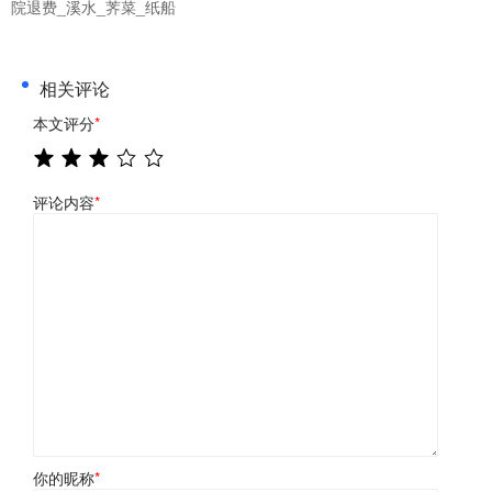
院退费_溪水_荠菜_纸船
相关评论
本文评分
*
评论内容
*
你的昵称
*