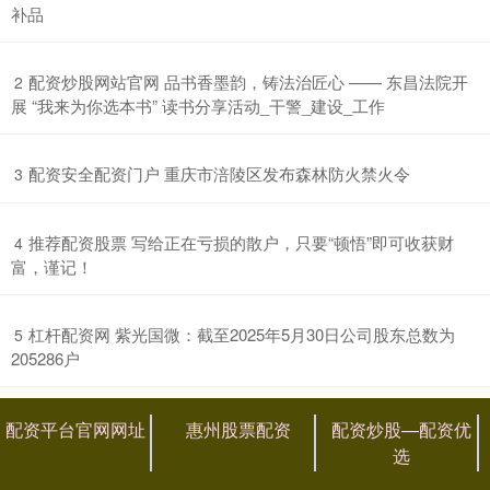
补品
​配资炒股网站官网 品书香墨韵，铸法治匠心 —— 东昌法院开
2
展 “我来为你选本书” 读书分享活动_干警_建设_工作
​配资安全配资门户 重庆市涪陵区发布森林防火禁火令
3
​推荐配资股票 写给正在亏损的散户，只要“顿悟”即可收获财
4
富，谨记！
​杠杆配资网 紫光国微：截至2025年5月30日公司股东总数为
5
205286户
配资平台官网网址
惠州股票配资
配资炒股—配资优
选