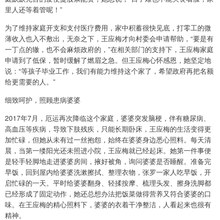
里人还等着管呢！”
为了维持家庭开支和支付医疗费用，家中积蓄很快见底，打零工的微
薄收入也入不敷出，无奈之下，王应梅才向村委会申请帮助，“要是有
一丁点的辙，也不会麻烦政府的，”在相关部门的支持下，王应梅家庭
申请到了低保，暂时缓解了燃眉之急。但王应梅心怀感恩，她坚定地
说：“等孩子毕业工作，我们有能力维持这个家了，希望政府再把名额
给更需要的人。”
细致呵护，照顾患病婆婆
2017年7月，厄运再次降临这个家庭，婆婆突发脑梗，伴有糖尿病、
高血压等疾病，导致下肢残疾，只能长期卧床，王应梅的生活变得更
加忙碌，但她从未有过一丝抱怨，始终在婆婆身边悉心照料。每天清
晨，当第一缕阳光还未照进小院，王应梅就已经起床。她第一件事便
是轻手轻脚地走进婆婆房间，掖好被角，询问婆婆是否睡醒。准备完
早饭，回到屋内给婆婆洗漱擦拭、整理衣物，张罗一家人吃早饭，开
启忙碌的一天。平时给婆婆翻身、轻揉按摩、梳理头发、擦身洗脚都
已经形成了固定动作，她还总想办法把饭菜做得营养又符合婆婆的口
味。在王应梅的精心照料下，婆婆的衣着干净整洁，人看起来也很有
精神。