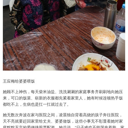
王应梅给婆婆喂饭
她顾不上神伤，每天柴米油盐、洗洗涮涮的家庭事务齐刷刷地向她压
来，可口的饭菜、崭新的衣服都先紧着家里人，她有时候连顿热乎饭
都吃不上，生病也是扛一扛就过去了。
她无数次奔波在家与医院之间，凌晨独自背着高烧的孩子奔往医院，
天不亮就要赶回家里给丈夫、婆婆做饭，这些小事无不彰显着她对家
庭默默无言的爱便捷股票配资，她总说，“日子难也不能哭丧着脸，家