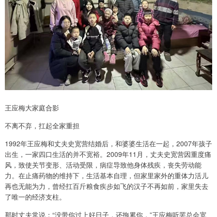
王应梅大家庭合影
不离不弃，扛起全家重担
1992年王应梅和丈夫史宽营结婚后，和婆婆生活在一起，2007年孩子
出生，一家四口生活的并不宽裕。2009年11月，丈夫史宽营因重度痛
风，致使关节变形、活动受限，病症导致他身体残疾，丧失劳动能
力。在止痛药物的维持下，生活基本自理，但家里家外的重体力活儿
再也无能为力，曾经扛百斤粮食疾步如飞的汉子不再如前，家里失去
了唯一的经济支柱。
那时丈夫常说：“没带你过上好日子，还拖累你，”王应梅听罢总会宽