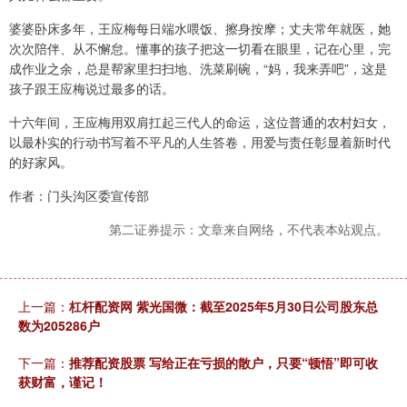
婆婆卧床多年，王应梅每日端水喂饭、擦身按摩；丈夫常年就医，她
次次陪伴、从不懈怠。懂事的孩子把这一切看在眼里，记在心里，完
成作业之余，总是帮家里扫扫地、洗菜刷碗，“妈，我来弄吧”，这是
孩子跟王应梅说过最多的话。
十六年间，王应梅用双肩扛起三代人的命运，这位普通的农村妇女，
以最朴实的行动书写着不平凡的人生答卷，用爱与责任彰显着新时代
的好家风。
作者：门头沟区委宣传部
第二证券提示：文章来自网络，不代表本站观点。
上一篇：
杠杆配资网 紫光国微：截至2025年5月30日公司股东总
数为205286户
下一篇：
推荐配资股票 写给正在亏损的散户，只要“顿悟”即可收
获财富，谨记！