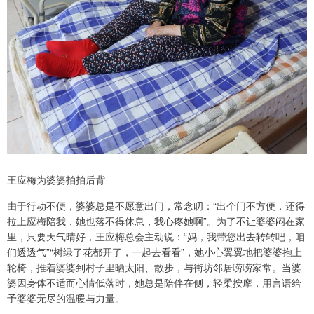
王应梅为婆婆拍拍后背
由于行动不便，婆婆总是不愿意出门，常念叨：“出个门不方便，还得
拉上应梅陪我，她也落不得休息，我心疼她啊”。为了不让婆婆闷在家
里，只要天气晴好，王应梅总会主动说：“妈，我带您出去转转吧，咱
们透透气”“树绿了花都开了，一起去看看”，她小心翼翼地把婆婆抱上
轮椅，推着婆婆到村子里晒太阳、散步，与街坊邻居唠唠家常。当婆
婆因身体不适而心情低落时，她总是陪伴在侧，轻柔按摩，用言语给
予婆婆无尽的温暖与力量。