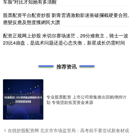
车脸”对比才知她有多清醒
股票配资平台配资炒股 劉青雲遇激動影迷衝破攔截硬要合照,
應變反應及態度獲網民大讚
配资正规网上炒股 米切尔赛场迷茫，29分难救主，骑士一波
23比4崩盘，是战术问题还是心态失衡，新星成长仍需时间
推荐资讯
专业股票配资 上市公司密集推出回购增持计
划 专项贷款拓宽资金来源
​在线炒股配资网 北京市市场监管局：高考前不要尝试新食材或
1