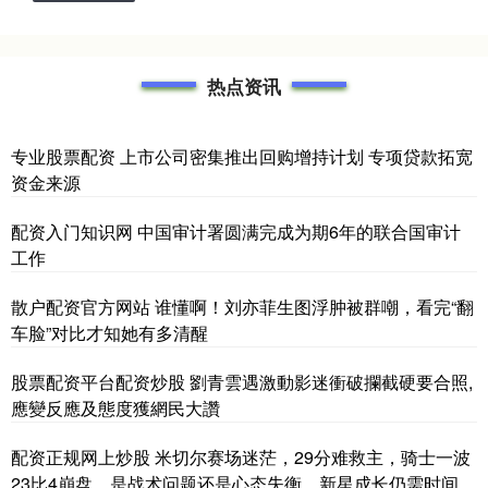
热点资讯
专业股票配资 上市公司密集推出回购增持计划 专项贷款拓宽
资金来源
配资入门知识网 中国审计署圆满完成为期6年的联合国审计
工作
散户配资官方网站 谁懂啊！刘亦菲生图浮肿被群嘲，看完“翻
车脸”对比才知她有多清醒
股票配资平台配资炒股 劉青雲遇激動影迷衝破攔截硬要合照,
應變反應及態度獲網民大讚
配资正规网上炒股 米切尔赛场迷茫，29分难救主，骑士一波
23比4崩盘，是战术问题还是心态失衡，新星成长仍需时间