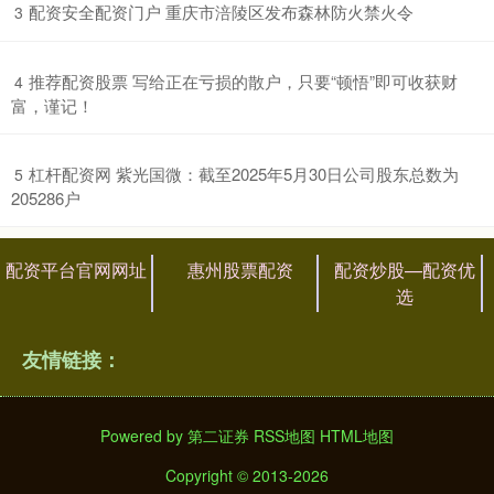
​配资安全配资门户 重庆市涪陵区发布森林防火禁火令
3
​推荐配资股票 写给正在亏损的散户，只要“顿悟”即可收获财
4
富，谨记！
​杠杆配资网 紫光国微：截至2025年5月30日公司股东总数为
5
205286户
配资平台官网网址
惠州股票配资
配资炒股—配资优
选
友情链接：
Powered by
第二证券
RSS地图
HTML地图
Copyright
© 2013-2026